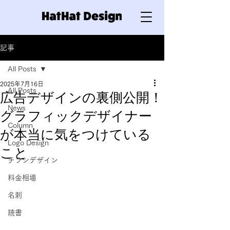
記事
All Posts
2025年7月16日
All Posts
広告デザインの裏側公開！
News
グラフィックデザイナー
Column
が本当に気をつけている
Logo Design
こと
チラシデザイン
料金相場
名刺
読書